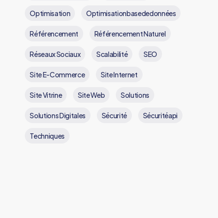
Optimisation
Optimisationbasededonnées
Référencement
Référencement Naturel
Réseaux Sociaux
Scalabilité
SEO
Site E-Commerce
Site Internet
Site Vitrine
Site Web
Solutions
Solutions Digitales
Sécurité
Sécuritéapi
Techniques