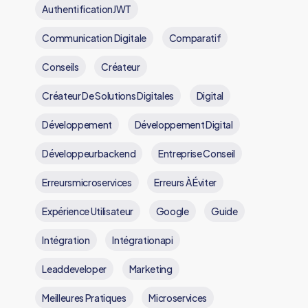
l
AuthentificationJWT
Communication Digitale
Comparatif
Conseils
Créateur
Créateur De Solutions Digitales
Digital
Développement
Développement Digital
Développeurbackend
Entreprise Conseil
Erreursmicroservices
Erreurs À Éviter
Expérience Utilisateur
Google
Guide
Intégration
Intégrationapi
Leaddeveloper
Marketing
Meilleures Pratiques
Microservices