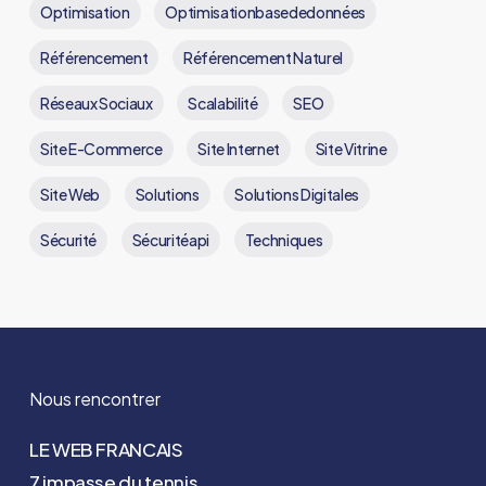
Optimisation
Optimisationbasededonnées
Référencement
Référencement Naturel
Réseaux Sociaux
Scalabilité
SEO
Site E-Commerce
Site Internet
Site Vitrine
Site Web
Solutions
Solutions Digitales
Sécurité
Sécuritéapi
Techniques
Nous rencontrer
LE WEB FRANCAIS
7 impasse du tennis