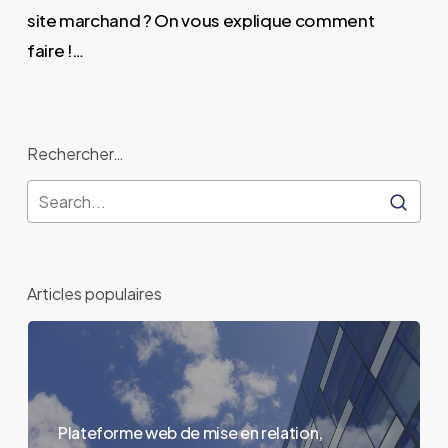
nouvelle
site marchand ? On vous explique comment
mode
faire !…
Rechercher…
Articles populaires
Plateforme web de mise en relation,