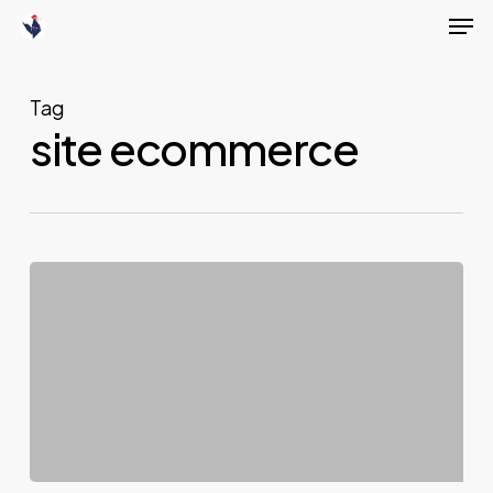
Men
Skip
to
main
Tag
content
site ecommerce