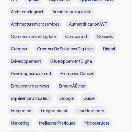
Architectelogiciel
Architecturelogicielle
Architecturemicroservices
AuthentificationJWT
Communication Digitale
Comparatif
Conseils
Créateur
Créateur De Solutions Digitales
Digital
Développement
Développement Digital
Développeurbackend
Entreprise Conseil
Erreursmicroservices
Erreurs À Éviter
Expérience Utilisateur
Google
Guide
Intégration
Intégrationapi
Leaddeveloper
Marketing
Meilleures Pratiques
Microservices