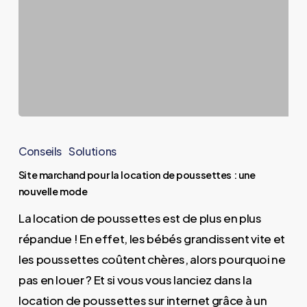
Site
marchand
Conseils
Solutions
pour
Site marchand pour la location de poussettes : une
la
nouvelle mode
location
La location de poussettes est de plus en plus
de
répandue ! En effet, les bébés grandissent vite et
poussettes
les poussettes coûtent chères, alors pourquoi ne
:
pas en louer ? Et si vous vous lanciez dans la
une
location de poussettes sur internet grâce à un