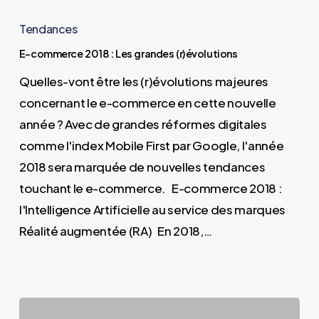
E-
commerce
Tendances
2018 :
E-commerce 2018 : Les grandes (r)évolutions
Les
Quelles-vont être les (r)évolutions majeures
grandes
concernant le e-commerce en cette nouvelle
(r)évolutions
année ? Avec de grandes réformes digitales
comme l'index Mobile First par Google, l'année
2018 sera marquée de nouvelles tendances
touchant le e-commerce. E-commerce 2018 :
l'Intelligence Artificielle au service des marques
Réalité augmentée (RA) En 2018,…