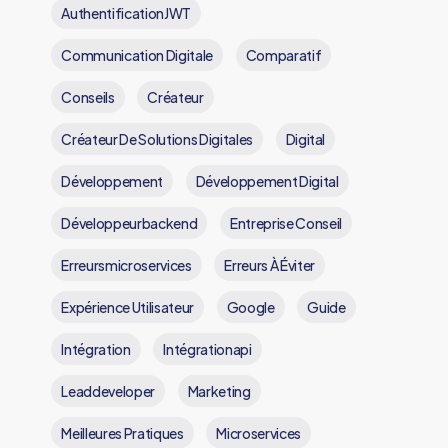
AuthentificationJWT
Communication Digitale
Comparatif
Conseils
Créateur
Créateur De Solutions Digitales
Digital
Développement
Développement Digital
Développeurbackend
Entreprise Conseil
Erreursmicroservices
Erreurs À Éviter
Expérience Utilisateur
Google
Guide
Intégration
Intégrationapi
Leaddeveloper
Marketing
Meilleures Pratiques
Microservices