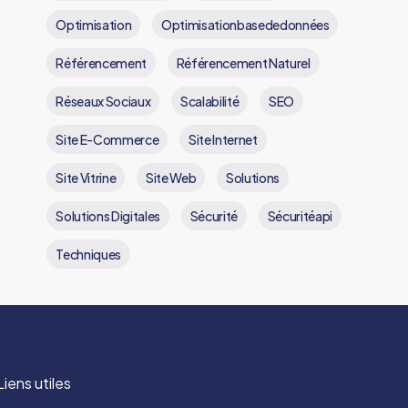
Optimisation
Optimisationbasededonnées
Référencement
Référencement Naturel
Réseaux Sociaux
Scalabilité
SEO
Site E-Commerce
Site Internet
Site Vitrine
Site Web
Solutions
Solutions Digitales
Sécurité
Sécuritéapi
Techniques
Liens utiles