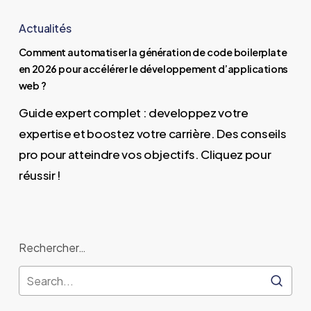
Comment
automatiser
Actualités
la
Comment automatiser la génération de code boilerplate
génération
en 2026 pour accélérer le développement d’applications
de
web ?
code
Guide expert complet : developpez votre
boilerplate
expertise et boostez votre carrière. Des conseils
en
pro pour atteindre vos objectifs. Cliquez pour
2026
réussir !
pour
accélérer
le
Rechercher…
développement
d’applications
web