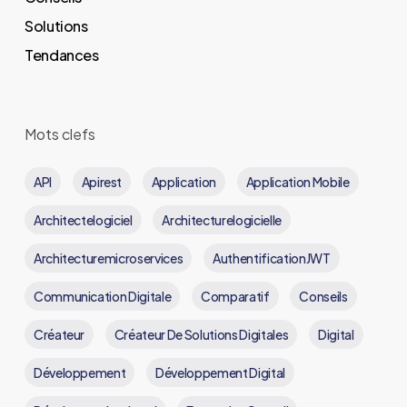
Solutions
Tendances
Mots clefs
API
Apirest
Application
Application Mobile
Architectelogiciel
Architecturelogicielle
Architecturemicroservices
AuthentificationJWT
Communication Digitale
Comparatif
Conseils
Créateur
Créateur De Solutions Digitales
Digital
Développement
Développement Digital