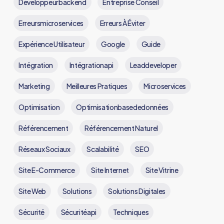
Développeurbackend
Entreprise Conseil
Erreursmicroservices
Erreurs À Éviter
Expérience Utilisateur
Google
Guide
Intégration
Intégrationapi
Leaddeveloper
Marketing
Meilleures Pratiques
Microservices
Optimisation
Optimisationbasededonnées
Référencement
Référencement Naturel
Réseaux Sociaux
Scalabilité
SEO
Site E-Commerce
Site Internet
Site Vitrine
Site Web
Solutions
Solutions Digitales
Sécurité
Sécuritéapi
Techniques