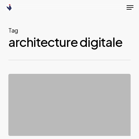
Men
Skip
to
main
Tag
content
architecture digitale