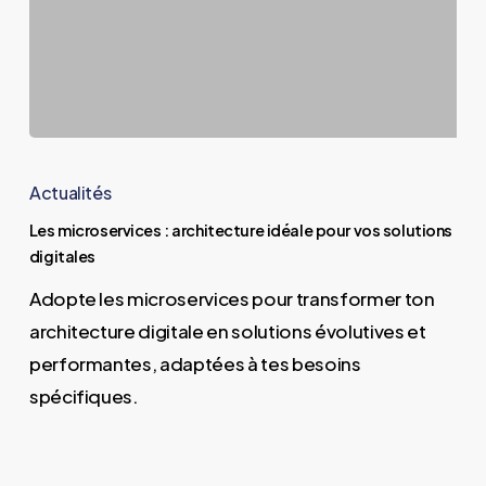
Les
microservices
Actualités
:
Les microservices : architecture idéale pour vos solutions
architecture
digitales
idéale
Adopte les microservices pour transformer ton
pour
architecture digitale en solutions évolutives et
vos
performantes, adaptées à tes besoins
solutions
spécifiques.
digitales