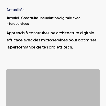
Tutoriel
:
Actualités
Construire
Tutoriel : Construire une solution digitale avec
une
microservices
solution
Apprends à construire une architecture digitale
digitale
efficace avec des microservices pour optimiser
avec
la performance de tes projets tech.
microservices