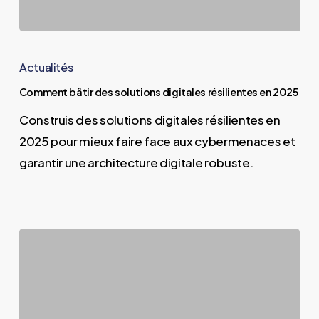
Comment
bâtir
Actualités
des
Comment bâtir des solutions digitales résilientes en 2025
solutions
Construis des solutions digitales résilientes en
digitales
2025 pour mieux faire face aux cybermenaces et
résilientes
garantir une architecture digitale robuste.
en
2025