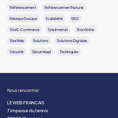
Référencement
Référencement Naturel
Réseaux Sociaux
Scalabilité
SEO
Site E-Commerce
Site Internet
Site Vitrine
Site Web
Solutions
Solutions Digitales
Sécurité
Sécuritéapi
Techniques
Nous rencontrer
LE WEB FRANCAIS
7 impasse du tennis