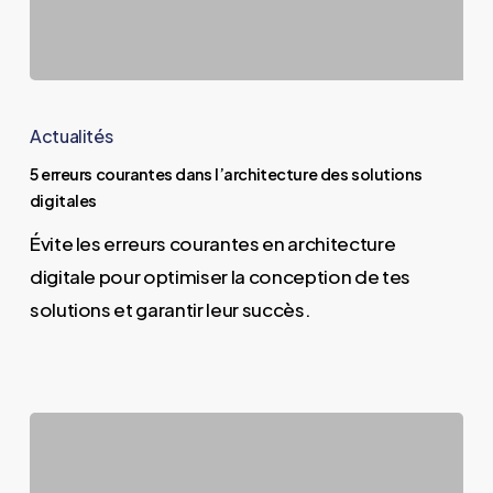
5
erreurs
Actualités
courantes
5 erreurs courantes dans l’architecture des solutions
dans
digitales
l’architecture
Évite les erreurs courantes en architecture
des
digitale pour optimiser la conception de tes
solutions
solutions et garantir leur succès.
digitales