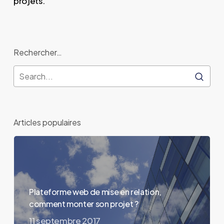
projets.
digitales
Rechercher…
Articles populaires
Plateforme web de mise en relation,
comment monter son projet ?
11 septembre 2017