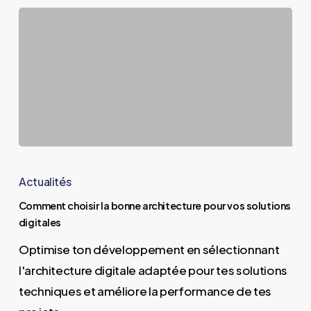
Comment
choisir
Actualités
la
Comment choisir la bonne architecture pour vos solutions
bonne
digitales
architecture
Optimise ton développement en sélectionnant
pour
l'architecture digitale adaptée pour tes solutions
vos
techniques et améliore la performance de tes
solutions