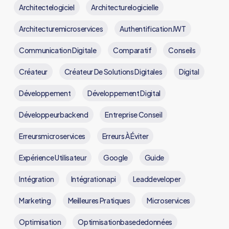
Architectelogiciel
Architecturelogicielle
Architecturemicroservices
AuthentificationJWT
Communication Digitale
Comparatif
Conseils
Créateur
Créateur De Solutions Digitales
Digital
Développement
Développement Digital
Développeurbackend
Entreprise Conseil
Erreursmicroservices
Erreurs À Éviter
Expérience Utilisateur
Google
Guide
Intégration
Intégrationapi
Leaddeveloper
Marketing
Meilleures Pratiques
Microservices
Optimisation
Optimisationbasededonnées