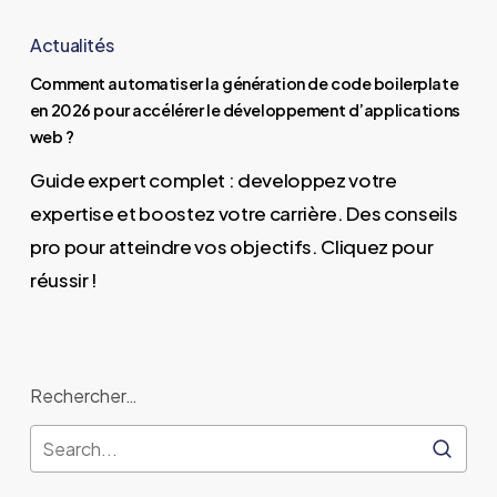
Comment
automatiser
Actualités
la
Comment automatiser la génération de code boilerplate
génération
en 2026 pour accélérer le développement d’applications
de
web ?
code
Guide expert complet : developpez votre
boilerplate
expertise et boostez votre carrière. Des conseils
en
pro pour atteindre vos objectifs. Cliquez pour
2026
réussir !
pour
accélérer
le
Rechercher…
développement
d’applications
web