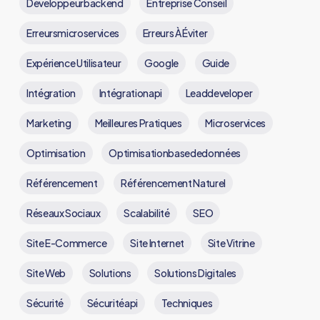
Développeurbackend
Entreprise Conseil
Erreursmicroservices
Erreurs À Éviter
Expérience Utilisateur
Google
Guide
Intégration
Intégrationapi
Leaddeveloper
Marketing
Meilleures Pratiques
Microservices
Optimisation
Optimisationbasededonnées
Référencement
Référencement Naturel
Réseaux Sociaux
Scalabilité
SEO
Site E-Commerce
Site Internet
Site Vitrine
Site Web
Solutions
Solutions Digitales
Sécurité
Sécuritéapi
Techniques