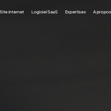
Site internet
Logiciel SaaS
Expertises
A propo